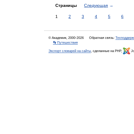
Страницы
Следующая
→
1
2
3
4
5
6
© Академик, 2000-2026
Обратная связь:
Техподдерж
👣 Путешествия
Экспорт словарей на сайты
, сделанные на PHP,
Jo