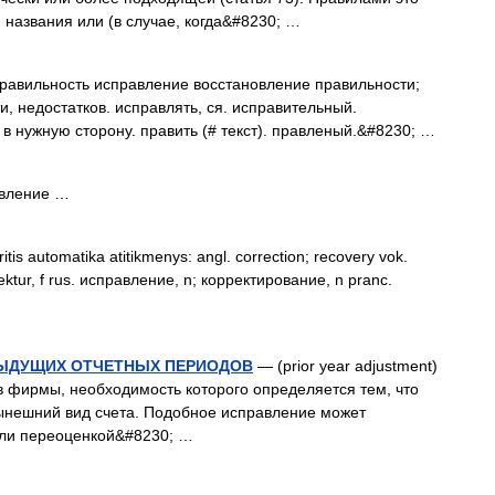
 названия или (в случае, когда&#8230; …
равильность исправление восстановление правильности;
, недостатков. исправлять, ся. исправительный.
в нужную сторону. править (# текст). правленый.&#8230; …
авление …
tis automatika atitikmenys: angl. correction; recovery vok.
rrektur, f rus. исправление, n; корректирование, n pranc.
ДЫДУЩИХ ОТЧЕТНЫХ ПЕРИОДОВ
— (prior year adjustment)
 фирмы, необходимость которого определяется тем, что
ынешний вид счета. Подобное исправление может
или переоценкой&#8230; …