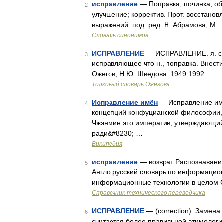
исправление
— Поправка, починка, об
2
улучшение; корректив. Прот. восстанов
выражений. под. ред. Н. Абрамова, М.:
Словарь синонимов
ИСПРАВЛЕНИЕ
— ИСПРАВЛЕНИЕ, я, ср. 
3
исправляющее что н., поправка. Внести
Ожегов, Н.Ю. Шведова. 1949 1992 …
Толковый словарь Ожегова
Исправление имён
— Исправление имё
4
концепций конфуцианской философии,
Чжэнмин это императив, утверждающий
ради&#8230; …
Википедия
исправление
— возврат Распознавание
5
Англо русский словарь по информацио
информационные технологии в целом 
Справочник технического переводчика
ИСПРАВЛЕНИЕ
— (correction). Замен
6
считается более правильной этимологи