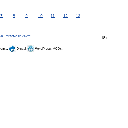
7
8
9
10
11
12
13
ка
,
Реклама на сайте
18+
omla,
Drupal,
WordPress, MODx.