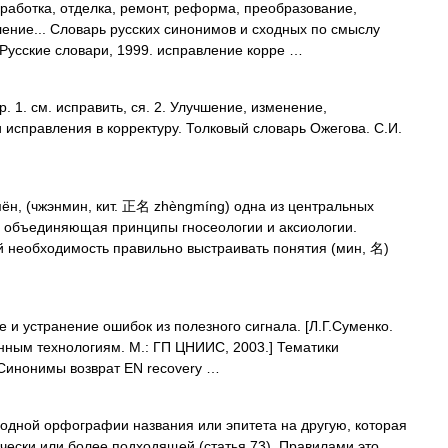
работка, отделка, ремонт, реформа, преобразование,
ление... Словарь русских синонимов и сходных по смыслу
 Русские словари, 1999. исправление корре …
1. см. исправить, ся. 2. Улучшение, изменение,
 исправления в корректуру. Толковый словарь Ожегова. С.И.
н, (чжэнмин, кит. 正名 zhèngmíng) одна из центральных
 объединяющая принципы гносеологии и аксиологии.
 необходимость правильно выстраивать понятия (мин, 名)
 и устранение ошибок из полезного сигнала. [Л.Г.Суменко.
нным технологиям. М.: ГП ЦНИИС, 2003.] Тематики
Синонимы возврат EN recovery …
а одной орфографии названия или эпитета на другую, которая
чески или более подходящей (статья 73). Правилами это