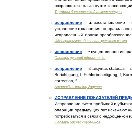
разрешается только путем консервации
Термины ботанической номенклатуры
исправление
— ▲ восстановление ↑ п
7
устранение отклонения, неправильности
исправленный. правка преобразование 
Идеографический словарь русского языка
исправление
— • существенное испр
8
Словарь русской идиоматики
исправление
— ištaisymas statusas T sri
9
Berichtigung, f; Fehlerbeseitigung, f; Ko
correction, f …
Automatikos terminų žodynas
ИСПРАВЛЕНИЕ ПОКАЗАТЕЛЕЙ ПРЕ
10
Исправление счета прибылей и убытков
операции предыдущих лет искажают н
потребоваться в связи с недооценкой 
Словарь бизнес-терминов