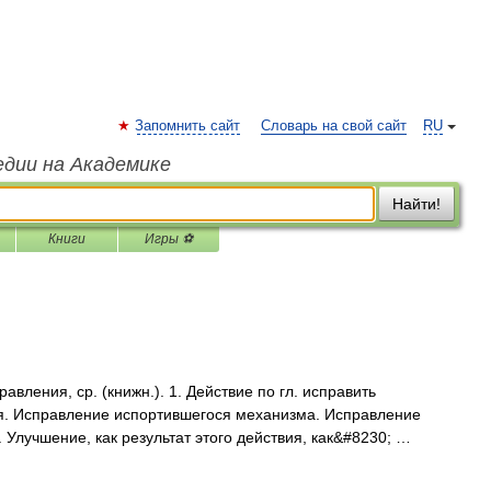
Запомнить сайт
Словарь на свой сайт
RU
едии на Академике
Найти!
Книги
Игры ⚽
ления, ср. (книжн.). 1. Действие по гл. исправить
ся. Исправление испортившегося механизма. Исправление
 Улучшение, как результат этого действия, как&#8230; …